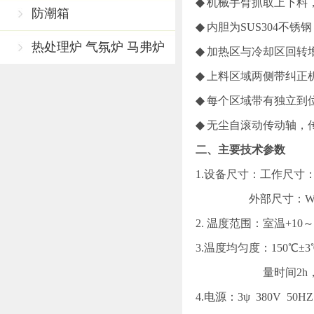
◆
机械手臂抓取上下料
防潮箱
◆
内胆为
SUS304不
热处理炉 气氛炉 马弗炉
◆
加热区与冷却区回转
◆
上料区域两侧带纠正
◆
每个区域带有独立到
◆
无尘自滚动传动轴，
二、主要技术参数
1.设备尺寸
：工作尺寸
外部尺寸：
W
2.
温度范围：室温
+10～
3.温度均匀度：
150℃
量时间2h，每
4.电源：3ψ 380V 50